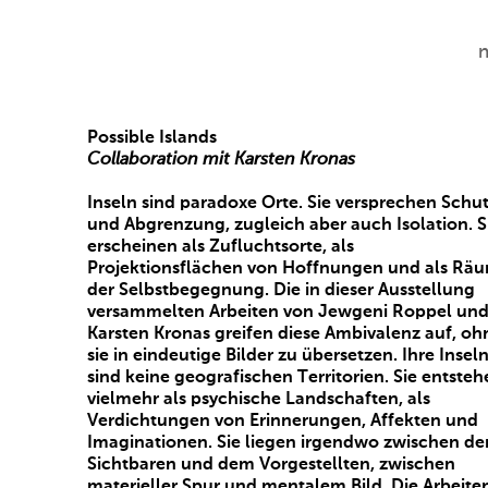
Possible Islands
Collaboration mit Karsten Kronas
Inseln sind paradoxe Orte. Sie versprechen Schu
und Abgrenzung, zugleich aber auch Isolation. S
erscheinen als Zufluchtsorte, als
Projektionsflächen von Hoffnungen und als Rä
der Selbstbegegnung. Die in dieser Ausstellung
versammelten Arbeiten von Jewgeni Roppel un
Karsten Kronas greifen diese Ambivalenz auf, oh
sie in eindeutige Bilder zu übersetzen. Ihre Insel
sind keine geografischen Territorien. Sie entsteh
vielmehr als psychische Landschaften, als
Verdichtungen von Erinnerungen, Affekten und
Imaginationen. Sie liegen irgendwo zwischen d
Sichtbaren und dem Vorgestellten, zwischen
materieller Spur und mentalem Bild. Die Arbeite