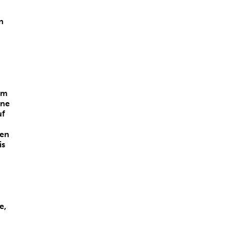
n
em
ine
uf
zen
is
e,