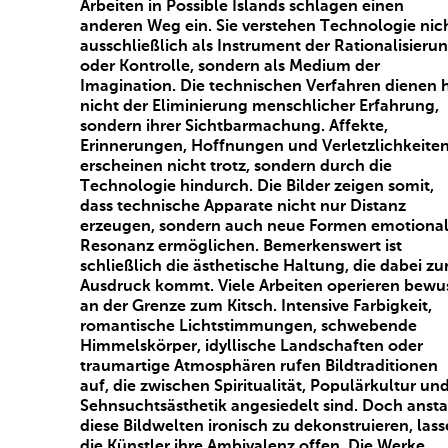
Arbeiten in Possible Islands schlagen einen
anderen Weg ein. Sie verstehen Technologie nic
ausschließlich als Instrument der Rationalisieru
oder Kontrolle, sondern als Medium der
Imagination. Die technischen Verfahren dienen h
nicht der Eliminierung menschlicher Erfahrung,
sondern ihrer Sichtbarmachung. Affekte,
Erinnerungen, Hoffnungen und Verletzlichkeite
erscheinen nicht trotz, sondern durch die
Technologie hindurch. Die Bilder zeigen somit,
dass technische Apparate nicht nur Distanz
erzeugen, sondern auch neue Formen emotional
Resonanz ermöglichen. Bemerkenswert ist
schließlich die ästhetische Haltung, die dabei z
Ausdruck kommt. Viele Arbeiten operieren bewu
an der Grenze zum Kitsch. Intensive Farbigkeit,
romantische Lichtstimmungen, schwebende
Himmelskörper, idyllische Landschaften oder
traumartige Atmosphären rufen Bildtraditionen
auf, die zwischen Spiritualität, Populärkultur un
Sehnsuchtsästhetik angesiedelt sind. Doch ansta
diese Bildwelten ironisch zu dekonstruieren, las
die Künstler ihre Ambivalenz offen. Die Werke