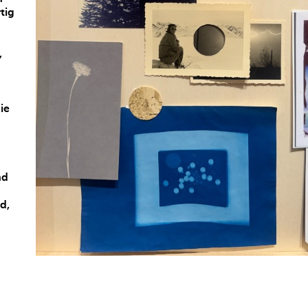
tig
,
ie
nd
d,