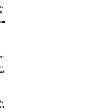
ht
ng
ier
n
er
um
sst
d
tt
sen