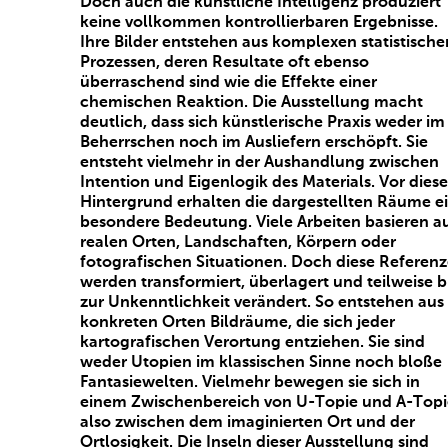
Doch auch die künstliche Intelligenz produziert
keine vollkommen kontrollierbaren Ergebnisse.
Ihre Bilder entstehen aus komplexen statistische
Prozessen, deren Resultate oft ebenso
überraschend sind wie die Effekte einer
chemischen Reaktion. Die Ausstellung macht
deutlich, dass sich künstlerische Praxis weder im
Beherrschen noch im Ausliefern erschöpft. Sie
entsteht vielmehr in der Aushandlung zwischen
Intention und Eigenlogik des Materials. Vor dies
Hintergrund erhalten die dargestellten Räume e
besondere Bedeutung. Viele Arbeiten basieren a
realen Orten, Landschaften, Körpern oder
fotografischen Situationen. Doch diese Referen
werden transformiert, überlagert und teilweise b
zur Unkenntlichkeit verändert. So entstehen aus
konkreten Orten Bildräume, die sich jeder
kartografischen Verortung entziehen. Sie sind
weder Utopien im klassischen Sinne noch bloße
Fantasiewelten. Vielmehr bewegen sie sich in
einem Zwischenbereich von U-Topie und A-Topi
also zwischen dem imaginierten Ort und der
Ortlosigkeit. Die Inseln dieser Ausstellung sind