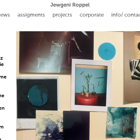
Jewgeni Roppel
news
assigments
projects
corporate
info/ conta
tz
ie
ume
d
ne
n
en
em
n