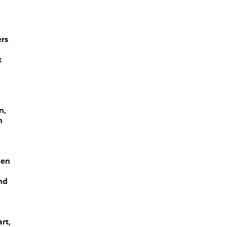
rs
t
n,
n
len
nd
rt,